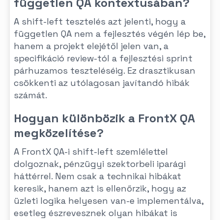
független QA kontextusában?
A shift-left tesztelés azt jelenti, hogy a
független QA nem a fejlesztés végén lép be,
hanem a projekt elejétől jelen van, a
specifikáció review-tól a fejlesztési sprint
párhuzamos teszteléséig. Ez drasztikusan
csökkenti az utólagosan javítandó hibák
számát.
Hogyan különbözik a FrontX QA
megközelítése?
A FrontX QA-i shift-left szemlélettel
dolgoznak, pénzügyi szektorbeli iparági
háttérrel. Nem csak a technikai hibákat
keresik, hanem azt is ellenőrzik, hogy az
üzleti logika helyesen van-e implementálva,
esetleg észrevesznek olyan hibákat is