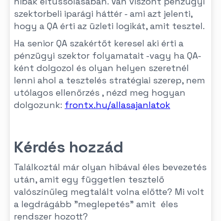
hibák eltussolásában. Van viszont pénzügyi
szektorbeli iparági háttér - ami azt jelenti,
hogy a QA érti az üzleti logikát, amit tesztel.
Ha senior QA szakértőt keresel aki érti a
pénzügyi szektor folyamatait -vagy ha QA-
ként dolgozol és olyan helyen szeretnél
lenni ahol a tesztelés stratégiai szerep, nem
utólagos ellenőrzés , nézd meg hogyan
dolgozunk:
frontx.hu/allasajanlatok
Kérdés hozzád
Találkoztál már olyan hibával éles bevezetés
után, amit egy független tesztelő
valószínűleg megtalált volna előtte? Mi volt
a legdrágább "meglepetés" amit éles
rendszer hozott?