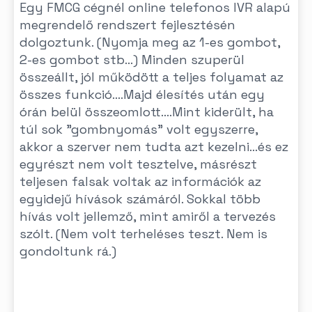
Egy FMCG cégnél online telefonos IVR alapú
megrendelő rendszert fejlesztésén
dolgoztunk. (Nyomja meg az 1-es gombot,
2-es gombot stb...) Minden szuperül
összeállt, jól működött a teljes folyamat az
összes funkció....Majd élesítés után egy
órán belül összeomlott....Mint kiderült, ha
túl sok "gombnyomás" volt egyszerre,
akkor a szerver nem tudta azt kezelni...és ez
egyrészt nem volt tesztelve, másrészt
teljesen falsak voltak az információk az
egyidejű hívások számáról. Sokkal több
hívás volt jellemző, mint amiről a tervezés
szólt. (Nem volt terheléses teszt. Nem is
gondoltunk rá.)