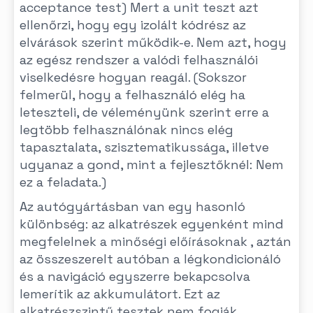
acceptance test) Mert a unit teszt azt
ellenőrzi, hogy egy izolált kódrész az
elvárások szerint működik-e. Nem azt, hogy
az egész rendszer a valódi felhasználói
viselkedésre hogyan reagál. (Sokszor
felmerül, hogy a felhasználó elég ha
leteszteli, de véleményünk szerint erre a
legtöbb felhasználónak nincs elég
tapasztalata, szisztematikussága, illetve
ugyanaz a gond, mint a fejlesztőknél: Nem
ez a feladata.)
Az autógyártásban van egy hasonló
különbség: az alkatrészek egyenként mind
megfelelnek a minőségi előírásoknak , aztán
az összeszerelt autóban a légkondicionáló
és a navigáció egyszerre bekapcsolva
lemerítik az akkumulátort. Ezt az
alkatrészszintű tesztek nem fogják