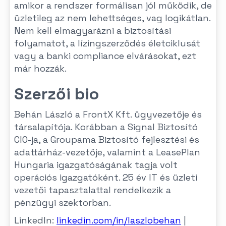
amikor a rendszer formálisan jól működik, de
üzletileg az nem lehettséges, vag logikátlan.
Nem kell elmagyarázni a biztosítási
folyamatot, a lízingszerződés életciklusát
vagy a banki compliance elvárásokat, ezt
már hozzák.
Szerzői bio
Behán László a FrontX Kft. ügyvezetője és
társalapítója. Korábban a Signal Biztosító
CIO-ja, a Groupama Biztosító fejlesztési és
adattárház-vezetője, valamint a LeasePlan
Hungaria igazgatóságának tagja volt
operációs igazgatóként. 25 év IT és üzleti
vezetői tapasztalattal rendelkezik a
pénzügyi szektorban.
LinkedIn:
linkedin.com/in/laszlobehan
|