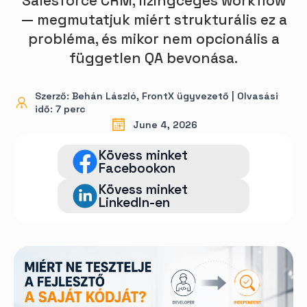
Salesforce CRM, lízingcéges workflow
— megmutatjuk miért strukturális ez a
probléma, és mikor nem opcionális a
független QA bevonása.
Szerző: Behán László, FrontX ügyvezető | Olvasási
idő: 7 perc
June 4, 2026
Kövess minket
Facebookon
Kövess minket
LinkedIn-en