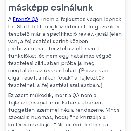
másképp csinálunk
A
FrontX QA
-i nem a fejlesztés végén lépnek
be. Shift-left megközelítéssel dolgozunk: a
tesztelő már a specifikáció review-jánál jelen
van, a fejlesztési sprint közben
párhuzamosan teszteli az elkészült
funkciókat, és nem egy hatalmas végső
tesztelési ciklusban próbálja meg
megtalálni az összes hibát. (Persze van
olyan eset, amikor "csak" a fejlesztők
tesztelnek a fejlesztési szakaszban.)
Ez azért működik, mert a QA nem a
fejlesztőcsapat munkatársa - hanem
független szemmel néz a rendszerre. Nincs
szociális nyomás, hogy "ne kritizálja a
kolléga munkáját." Nincs érdekeltség a