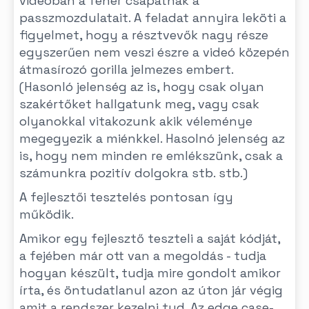
videóban a fehér csapatnak a
passzmozdulatait. A feladat annyira leköti a
figyelmet, hogy a résztvevők nagy része
egyszerűen nem veszi észre a videó közepén
átmasírozó gorilla jelmezes embert.
(Hasonló jelenség az is, hogy csak olyan
szakértőket hallgatunk meg, vagy csak
olyanokkal vitakozunk akik véleménye
megegyezik a miénkkel. Hasolnó jelenség az
is, hogy nem minden re emlékszünk, csak a
számunkra pozitív dolgokra stb. stb.)
A fejlesztői tesztelés pontosan így
működik.
Amikor egy fejlesztő teszteli a saját kódját,
a fejében már ott van a megoldás - tudja
hogyan készült, tudja mire gondolt amikor
írta, és öntudatlanul azon az úton jár végig
amit a rendszer kezelni tud. Az edge case-