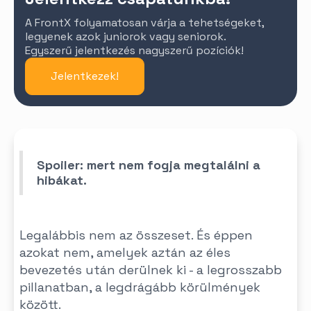
A FrontX folyamatosan várja a tehetségeket,
legyenek azok juniorok vagy seniorok.
Egyszerű jelentkezés nagyszerű pozíciók!
Jelentkezek!
Spoiler: mert nem fogja megtalálni a
hibákat.
Legalábbis nem az összeset. És éppen
azokat nem, amelyek aztán az éles
bevezetés után derülnek ki - a legrosszabb
pillanatban, a legdrágább körülmények
között.