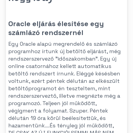
Oracle eljárás élesítése egy
számlázó rendszernél
Egy Oracle alapú megrendelő és számlázó
programhoz írtunk új betöltő eljárást, még
rendszerszervező "időszakomban". Egy új
online csatornához kellett automatikus
betöltő rendszert írnunk. Eléggé késésben
voltunk, ezért péntek délután az elkészült
betöltőprogramot én teszteltem, mint
rendszerszerveztő, illetve megnézte még a
programozó. Teljeen jól működött,
végigment a folyamat. Szuper. Péntek
délután 19 óra körül beélesítettük, és
hazamentünk....És tényleg jól működött,
DE CSAK AZ ÚJ FUNKCIÓ! SEMMI MÁS NEM