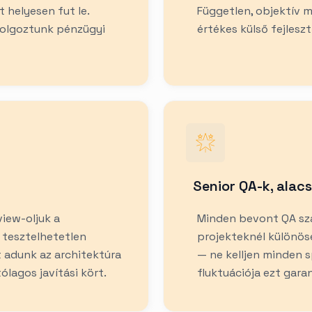
 helyesen fut le.
Független, objektív 
dolgoztunk pénzügyi
értékes külső fejlesz
Senior QA-k, alac
iew-oljuk a
Minden bevont QA sza
tesztelhetetlen
projekteknél különöse
 adunk az architektúra
— ne kelljen minden s
ólagos javítási kört.
fluktuációja ezt garan