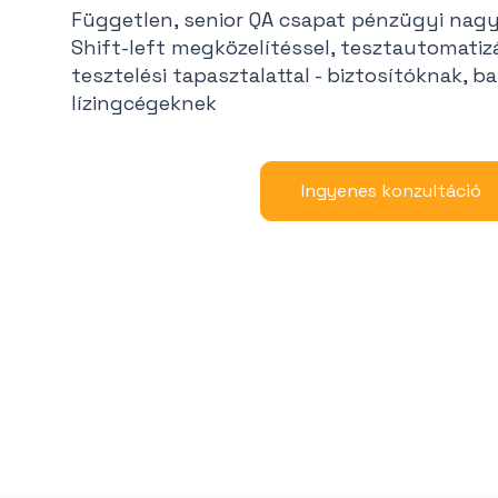
Független, senior QA csapat pénzügyi nagy
Shift-left megközelítéssel, tesztautomatizá
tesztelési tapasztalattal - biztosítóknak, b
lízingcégeknek
Ingyenes konzultáció