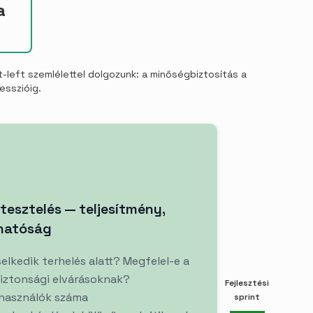
a
-left szemlélettel dolgozunk: a minőségbiztosítás a
esszióig.
tesztelés — teljesítmény,
zhatóság
elkedik terhelés alatt? Megfelel-e a
iztonsági elvárásoknak?
Fejlesztési
lhasználók száma
sprint