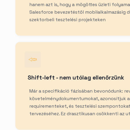
hanem azt is, hogy a mögöttes üzleti folyamat
Salesforce bevezetéstől mobilalkalmazásig 
szektorbeli tesztelési projekteken
Shift-left - nem utólag ellenőrzünk
Már a specifikáció fázisában bevonódunk: rev
követelménydokumentumokat, azonosítjuk a 
requirementeket, és tesztelési szempontokat
tervezéséhez. Ez drasztikusan csökkenti az ut