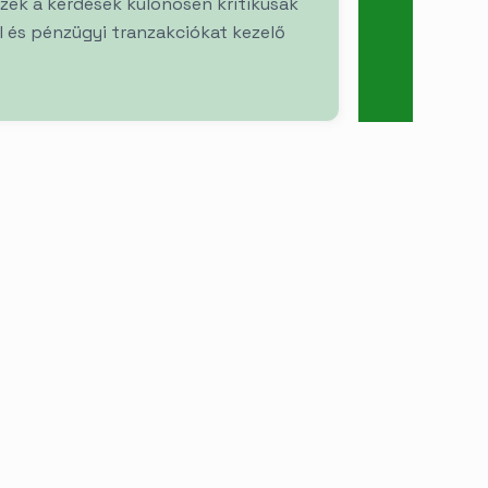
ek a kérdések különösen kritikusak
 és pénzügyi tranzakciókat kezelő