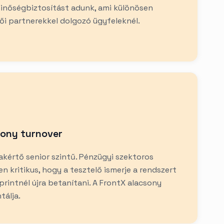
minőségbiztosítást adunk, ami különösen
tői partnerekkel dolgozó ügyfeleknél.
sony turnover
kértő senior szintű. Pénzügyi szektoros
n kritikus, hogy a tesztelő ismerje a rendszert
printnél újra betanítani. A FrontX alacsony
tálja.