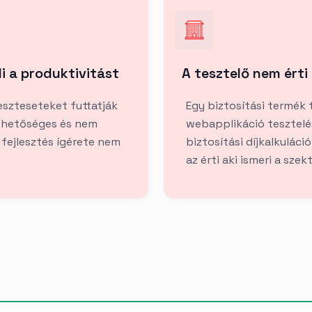
i a produktivitást
A tesztelő nem érti 
eszteseteket futtatják
Egy biztosítási termék
lehetőséges és nem
webapplikáció tesztelés
s fejlesztés ígérete nem
biztosítási díjkalkuláci
az érti aki ismeri a szek