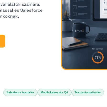
vállalatok számára.
lással és Salesforce
ankoknak,
Salesforce tesztelés
Mobilalkalmazás QA
Tesztautomatizálás