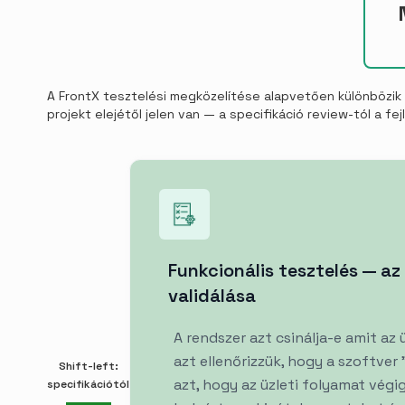
A FrontX tesztelési megközelítése alapvetően különbözik 
projekt elejétől jelen van — a specifikáció review-tól a fe
Funkcionális tesztelés — az 
validálása
A rendszer azt csinálja-e amit az
azt ellenőrizzük, hogy a szoftve
Shift-left:
azt, hogy az üzleti folyamat végig
specifikációtól