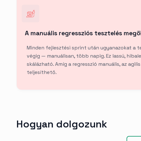
A manuális regressziós tesztelés megöl
Minden fejlesztési sprint után ugyanazokat a t
végig — manuálisan, több napig. Ez lassú, hiba
skálázható. Amíg a regresszió manuális, az agili
teljesíthető.
Hogyan dolgozunk