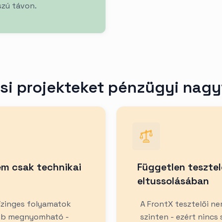
zú távon.
ési projekteket pénzügyi nagy
em csak technikai
Független tesztel
eltussolásában
lízinges folyamatok
A FrontX tesztelői ne
gomb megnyomható -
szinten - ezért nincs 