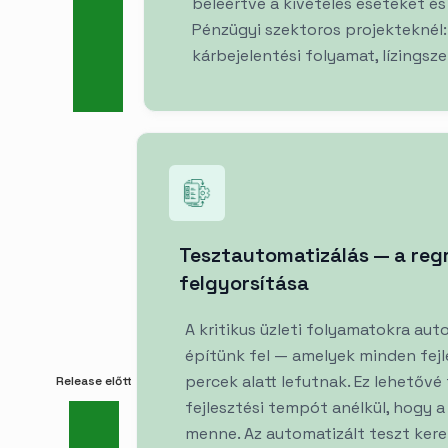
beleértve a kivételes eseteket és
Pénzügyi szektoros projekteknél: 
kárbejelentési folyamat, lízingsze
Tesztautomatizálás — a reg
felgyorsítása
A kritikus üzleti folyamatokra aut
építünk fel — amelyek minden fejl
percek alatt lefutnak. Ez lehetővé t
Release előtt
fejlesztési tempót anélkül, hogy 
menne. Az automatizált teszt kere