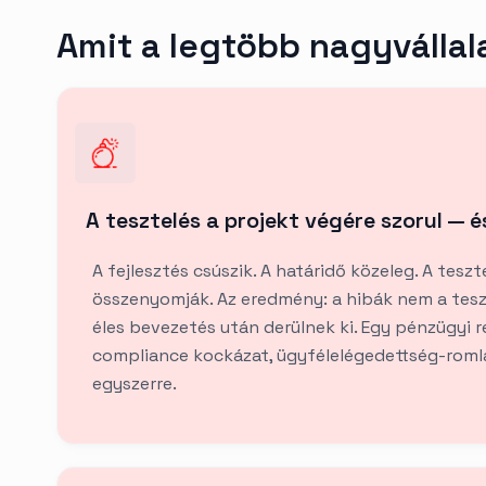
Amit a legtöbb nagyvállal
A tesztelés a projekt végére szorul — é
A fejlesztés csúszik. A határidő közeleg. A teszte
összenyomják. Az eredmény: a hibák nem a tesz
éles bevezetés után derülnek ki. Egy pénzügyi r
compliance kockázat, ügyfélelégedettség-romlá
egyszerre.