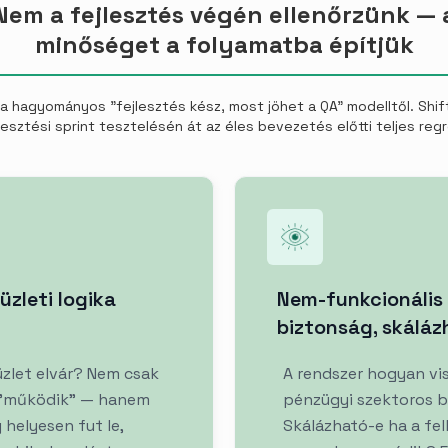
Nem a fejlesztés végén ellenőrzünk — 
minőséget a folyamatba építjük
a hagyományos "fejlesztés kész, most jöhet a QA" modelltől. Shift
jlesztési sprint tesztelésén át az éles bevezetés előtti teljes regr
üzleti logika
Nem-funkcionális 
biztonság, skálá
 üzlet elvár? Nem csak
A rendszer hogyan vis
r "működik" — hanem
pénzügyi szektoros b
 helyesen fut le,
Skálázható-e ha a fe