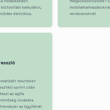
 a hibakezelést.
megsokszorozódik? Ez
biztosítási kalkulátor,
mobilalkalmazásoknál
rződés életciklus.
rendszereknél
resszió
omatizált teszteket
esztési sprint után
eszi az agilis
a minőség rovására
trendszer az ügyfélnél