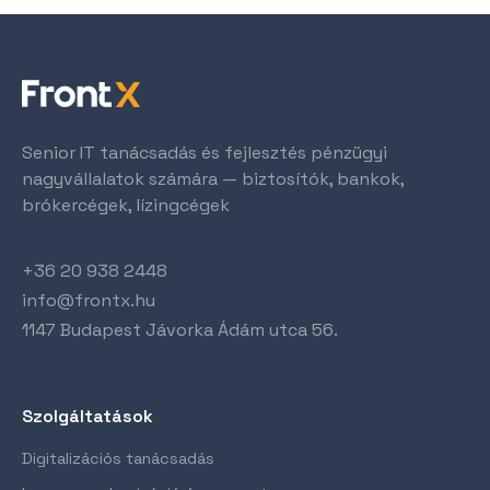
Senior IT tanácsadás és fejlesztés pénzügyi
nagyvállalatok számára — biztosítók, bankok,
brókercégek, lízingcégek
+36 20 938 2448
info@frontx.hu
1147 Budapest Jávorka Ádám utca 56.
Szolgáltatások
Digitalizációs tanácsadás