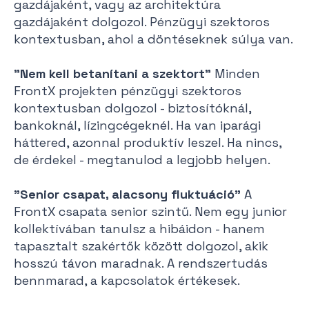
gazdájaként, vagy az architektúra
gazdájaként dolgozol. Pénzügyi szektoros
kontextusban, ahol a döntéseknek súlya van.
"Nem kell betanítani a szektort"
Minden
FrontX projekten pénzügyi szektoros
kontextusban dolgozol - biztosítóknál,
bankoknál, lízingcégeknél. Ha van iparági
háttered, azonnal produktív leszel. Ha nincs,
de érdekel - megtanulod a legjobb helyen.
"Senior csapat, alacsony fluktuáció"
A
FrontX csapata senior szintű. Nem egy junior
kollektívában tanulsz a hibáidon - hanem
tapasztalt szakértők között dolgozol, akik
hosszú távon maradnak. A rendszertudás
bennmarad, a kapcsolatok értékesek.