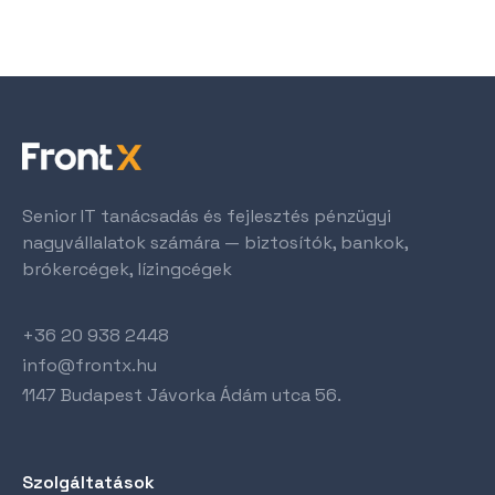
Senior IT tanácsadás és fejlesztés pénzügyi
nagyvállalatok számára — biztosítók, bankok,
brókercégek, lízingcégek
+36 20 938 2448
info@frontx.hu
1147 Budapest Jávorka Ádám utca 56.
Szolgáltatások