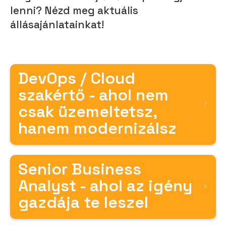
lenni? Nézd meg aktuális
állásajánlatainkat!
DevOps / Cloud
szakértő - ahol nem
csak üzemeltetsz,
hanem modernizálsz
Senior Business
Analyst - ahol az igény
gazdája te leszel