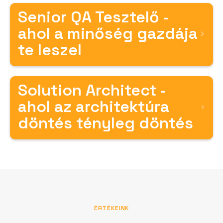
Senior QA Tesztelő -
ahol a minőség gazdája
te leszel
Solution Architect -
ahol az architektúra
döntés tényleg döntés
ÉRTÉKEINK