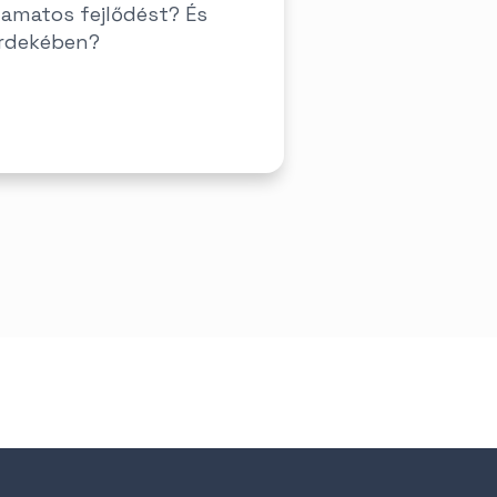
yamatos fejlődést? És
érdekében?