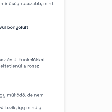
erminőség rosszabb, mint
vül bonyolult
nak és új funkciókkal
eltétlenül a rossz
 egy működő, de nem
áltozik, így mindig