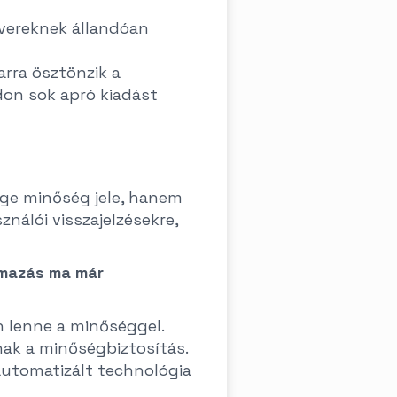
tvereknek állandóan
rra ösztönzik a
on sok apró kiadást
nge minőség jele, hanem
ználói visszajelzésekre,
lmazás ma már
n lenne a minőséggel.
nak a minőségbiztosítás.
automatizált technológia