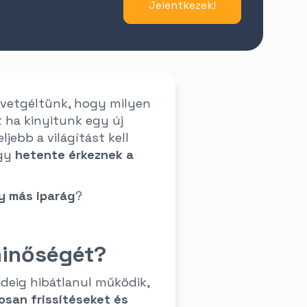
Jelentkezek!
ű
evetgéltünk, hogy milyen
t ha kinyitunk egy új
ebb a világítást kell
ogy
hetente érkeznek a
y más iparág
?
minőségét?
deig hibátlanul működik,
san frissítéseket és