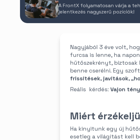
A FrontX folyamatosan várja a teh
jelentkezés nagyszerű pozíciók!
Nagyjából 3 éve volt, ho
furcsa is lenne, ha napo
hűtőszekrényt, biztosak l
benne cserélni. Egy szo
frissítések, javítások, „h
Reális kérdés:
Vajon tény
Miért érzékelj
Ha kinyitunk egy új hűtő
esetleg a világítást kell 