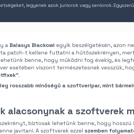
etségeket, legyenek azok juniorok vagy seniorok. Egyszer
gy a
Balasys Blackowl
egyik beszélgetésén, azon n
nta patch-t kellene futtatni a hűtőszekrényen, mer
ehetünk benne, hogy működni fog évekig, és legfelj
ftver esetében viszont természetesnek vesszük, h
otfixek”
.
leg rosszabb minőségű a szoftveripar, mint bármel
ük alacsonynak a szoftverek 
szekrényt, biztosak lehetünk benne, hogy hosszú i
benne javítani. A szoftverek ezzel
szemben folyamato