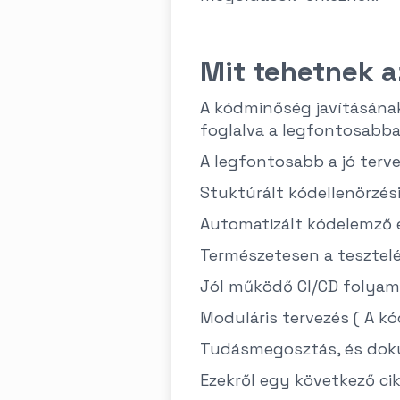
Mit tehetnek a
A kódminőség javításának
foglalva a legfontosabba
A legfontosabb a jó terve
Stuktúrált kódellenörzés
Automatizált kódelemző e
Természetesen a tesztelé
Jól működő CI/CD folya
Moduláris tervezés ( A kó
Tudásmegosztás, és dok
Ezekről egy következő cik