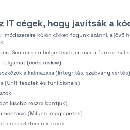
z IT cégek, hogy javítsák a k
 módszereire külön cikket fogunk szánni, a jövő 
k:
zés- Semmi sem helyettesíti, és már a funkcionális
i folyamat (code review)
szközök alkalmazása (integritás, szabvány sértés)
s (Unit tesztek és funkcionáls)
matok
dot kisebb részre bontjuk)
umentáció (Milyen meglepetés)
kben részletesen is írunk.