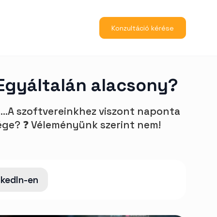
Konzultáció kérése
Egyáltalán alacsony?
..A szoftvereinkhez viszont naponta
sége? ❓ Véleményünk szerint nem!
nkedIn-en