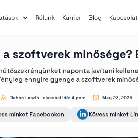
tatások
Rólunk
Karrier
Blog
Kapcsolat
y a szoftverek minősége? 
űtőszekrényünket naponta javítani kellene.
❓ Tényleg ennyire gyenge a szoftverek minő
Behán László | olvasási idő: 4 perc
May 23, 2025
ess minket Facebookon
Kövess minket Li