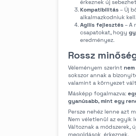
érkeznek új sebezhe
Kompatibilitás
– Új b
alkalmazkodniuk kell
Agilis fejlesztés
– A 
csapatokat, hogy
gy
eredményez.
Rossz minőség
Véleményem szerint
nem 
sokszor annak a bizonyíték
valamint a környezet vált
Másképp fogalmazva:
eg
gyanúsabb, mint egy rend
Persze nehéz lenne azt m
Nem véletlenül az egyik 
Változnak a módszerek, ú
megoldások érkeznek.