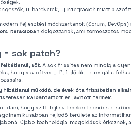
tőségek.
öngészők, új hardverek, új integrációk miatt a szof
.
modern fejlesztési módszertanok (Scrum, DevOps) a
ors iterációban
dolgozzanak, ami természetes mód
 = sok patch?
feltétlenül, sőt
. A sok frissítés nem mindig a gye
a, hogy a szoftver „él”, fejlődik, és reagál a felhas
ozásaira.
y hibátlanul működő, de évek óta frissítetlen alka
szeresen karbantartott és javított termék
.
ondani, hogy az IT fejlesztéseknél minden rendbe
legdinamikusabban fejlődő területe az informatiká
jabbnál újabb technológiai megoldások érkeznek, 