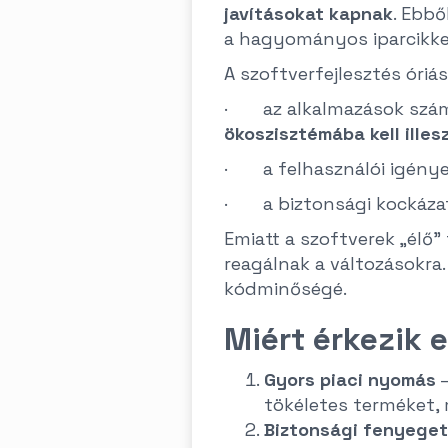
javításokat kapnak
. Ebb
a hagyományos iparcikke
A szoftverfejlesztés óriás
· az alkalmazások számo
ökoszisztémába kell illes
· a felhasználói igények
· a biztonsági kockáza
Emiatt a szoftverek „élő”
reagálnak a változásokra.
kódminőségé.
Miért érkezik 
Gyors piaci nyomás
–
tökéletes terméket, m
Biztonsági fenyege