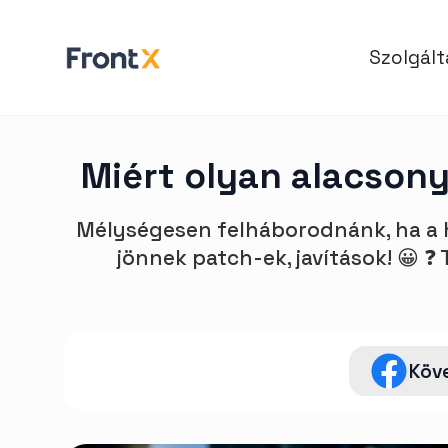
Szolgál
Miért olyan alacson
Mélységesen felháborodnánk, ha a h
jönnek patch-ek, javítások! 😀 
Köv