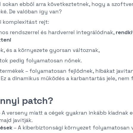
ől sokan ebből arra következtetnek, hogy a szoftv
ké. De valóban így van?
i komplexitást rejt:
s rendszerrel és hardverrel integrálódnak,
rendkí
zteni
, és a környezete gyorsan változnak,
tok pedig folyamatosan nőnek.
 termékek – folyamatosan fejlődnek, hibákat javíta
 Ez a dinamikus működés a karbantartás jele, nem f
ennyi patch?
 A verseny miatt a cégek gyakran inkább kiadnak
ajd javítják.
tések
– A kiberbiztonsági környezet folyamatosan v