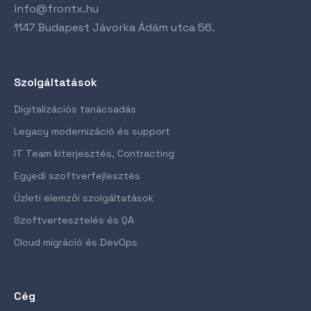
info@frontx.hu
1147 Budapest Jávorka Ádám utca 56.
Szolgáltatások
Digitalizációs tanácsadás
Legacy modernizáció és support
IT Team kiterjesztés, Contracting
Egyedi szoftverfejlesztés
Üzleti elemzői szolgáltatások
Szoftvertesztelés és QA
Cloud migráció és DevOps
Cég