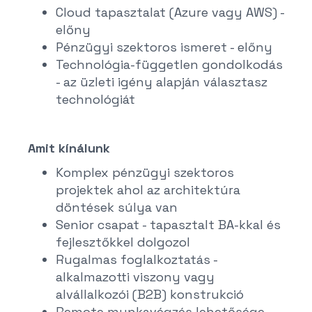
Cloud tapasztalat (Azure vagy AWS) -
előny
Pénzügyi szektoros ismeret - előny
Technológia-független gondolkodás
- az üzleti igény alapján választasz
technológiát
Amit kínálunk
Komplex pénzügyi szektoros
projektek ahol az architektúra
döntések súlya van
Senior csapat - tapasztalt BA-kkal és
fejlesztőkkel dolgozol
Rugalmas foglalkoztatás -
alkalmazotti viszony vagy
alvállalkozói (B2B) konstrukció
Remote munkavégzés lehetősége