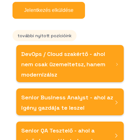
további nyitott pozícióink
DevOps / Cloud szakértő - ahol
nem csak üzemeltetsz, hanem
modernizálsz
Senior Business Analyst - ahol az
igény gazdája te leszel
Senior QA Tesztelő - ahol a