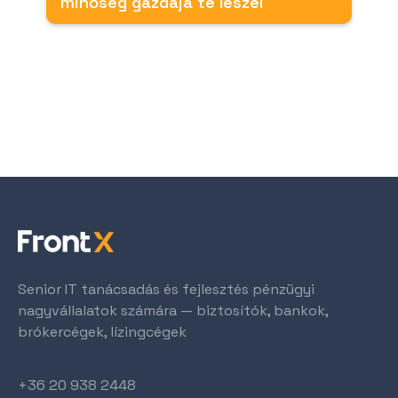
minőség gazdája te leszel
Senior IT tanácsadás és fejlesztés pénzügyi
nagyvállalatok számára — biztosítók, bankok,
brókercégek, lízingcégek
+36 20 938 2448