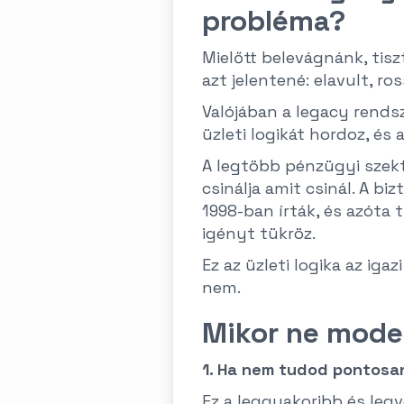
probléma?
Mielőtt belevágnánk, tisz
azt jelentené: elavult, ros
Valójában a legacy rends
üzleti logikát hordoz, és
A legtöbb pénzügyi szekt
csinálja amit csinál. A b
1998-ban írták, és azóta 
igényt tükröz.
Ez az üzleti logika az iga
nem.
Mikor ne moder
1. Ha nem tudod pontosan
Ez a leggyakoribb és leg