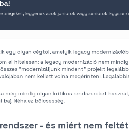
ba!
etségeket, legyenek azok juniorok vagy seniorok. Egyszer
k egy olyan cégtől, amelyik legacy modernizációbó
 el hitelesen: a legacy modernizáció nem mindig 
 összes "modernizáljunk mindent" projekt legaláb
 valójában nem kellett volna megérinteni. Legalább
%-a még mindig olyan kritikus rendszereket használ
l baj. Néha ez bölcsesség.
rendszer - és miért nem feltét