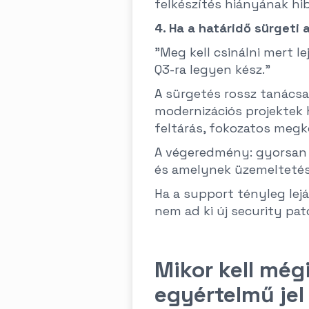
felkészítés hiányának hib
4. Ha a határidő sürgeti 
"Meg kell csinálni mert l
Q3-ra legyen kész."
A sürgetés rossz tanácsa
modernizációs projektek 
feltárás, fokozatos megkö
A végeredmény: gyorsan m
és amelynek üzemeltetése
Ha a support tényleg lejár
nem ad ki új security patc
Mikor kell még
egyértelmű jel