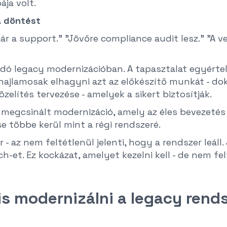
ája volt.
a döntést
ejár a support." "Jövőre compliance audit lesz." "A
dó legacy modernizációban. A tapasztalat egyértel
hajlamosak elhagyni azt az előkészítő munkát - dok
zelítés tervezése - amelyek a sikert biztosítják.
egcsinált modernizáció, amely az éles bevezetés 
 többe kerül mint a régi rendszeré.
 - az nem feltétlenül jelenti, hogy a rendszer leáll
h-et. Ez kockázat, amelyet kezelni kell - de nem felt
is modernizálni a legacy rends