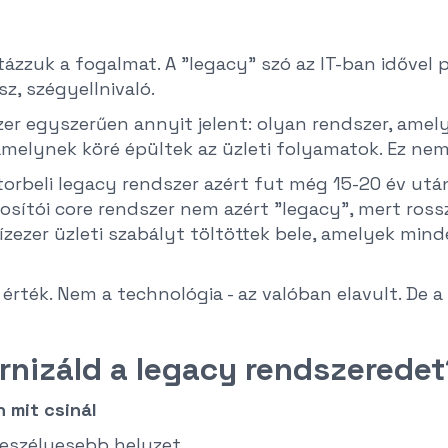
tázzuk a fogalmat. A "legacy" szó az IT-ban idővel p
sz, szégyellnivaló.
zer egyszerűen annyit jelent: olyan rendszer, amel
 amelynek köré épültek az üzleti folyamatok. Ez nem 
orbeli legacy rendszer azért fut még 15-20 év utá
iztosítói core rendszer nem azért "legacy", mert ros
tízezer üzleti szabályt töltöttek bele, amelyek mind
zi érték. Nem a technológia - az valóban elavult. De
nizáld a legacy rendszeredet?
 mit csinál
veszélyesebb helyzet.