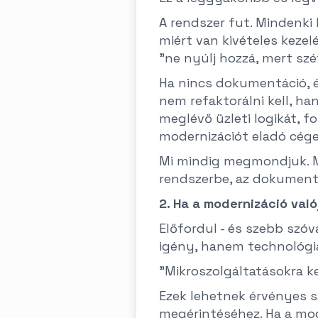
A rendszer fut. Mindenki 
miért van kivételes kezel
"ne nyúlj hozzá, mert szé
Ha nincs dokumentáció, é
nem refaktorálni kell, ha
meglévő üzleti logikát, 
modernizációt eladó cége
Mi mindig megmondjuk. Me
rendszerbe, az dokumentá
2. Ha a modernizáció való
Előfordul - és szebb szó
igény, hanem technológia
"Mikroszolgáltatásokra ke
Ezek lehetnek érvényes 
megérintéséhez. Ha a mo