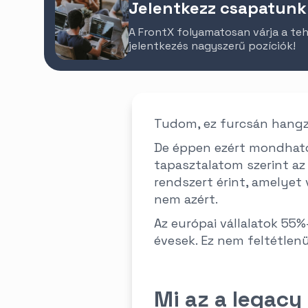
Jelentkezz csapatunk
A FrontX folyamatosan várja a teh
jelentkezés nagyszerű pozíciók!
Tudom, ez furcsán hangzi
De éppen ezért mondhatom
tapasztalatom szerint az
rendszert érint, amelyet
nem azért.
Az európai vállalatok 55
évesek. Ez nem feltétlenü
Mi az a legacy 