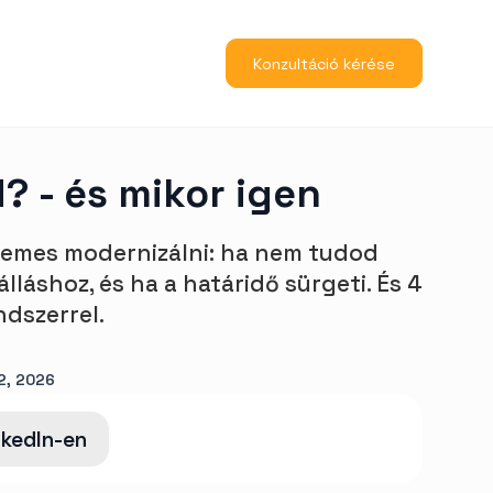
Konzultáció kérése
? - és mikor igen
rdemes modernizálni: ha nem tudod
lláshoz, és ha a határidő sürgeti. És 4
ndszerrel.
2, 2026
nkedIn-en