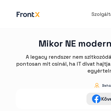
Szolgál
Mikor NE moderni
A legacy rendszer nem szitkozódá
pontosan mit csinál, ha IT divat hajtj
egyértelm
Behán
Köv