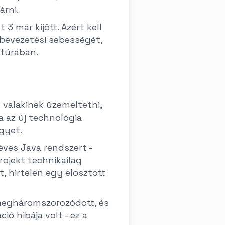
árni.
3 már kijött. Azért kell
k bevezetési sebességét,
ktúrában.
t valakinek üzemeltetni,
a az új technológia
gyet.
éves Java rendszert -
rojekt technikailag
, hirtelen egy elosztott
 megháromszorozódott, és
ió hibája volt - ez a