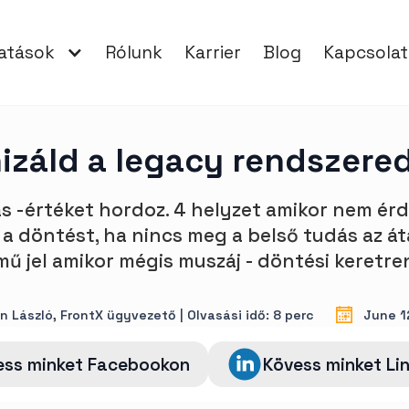
tatások
Rólunk
Karrier
Blog
Kapcsolat
záld a legacy rendszered
s -értéket hordoz. 4 helyzet amikor nem é
a a döntést, ha nincs meg a belső tudás az átá
ű jel amikor mégis muszáj - döntési keretre
 László, FrontX ügyvezető | Olvasási idő: 8 perc
June 1
ess minket Facebookon
Kövess minket Li