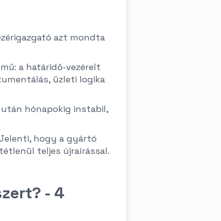
 vezérigazgató azt mondta
mű: a határidő-vezérelt
umentálás, üzleti logika
után hónapokig instabil,
. Jelenti, hogy a gyártó
étlenül teljes újraírással.
zert? - 4