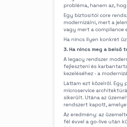
probléma, hanem az, hogy
Egy biztosítói core rendsz
modernizálni, mert a jele
vagy mert a compliance e
Ha nincs ilyen konkrét üzle
3. Ha nincs meg a belső 
A legacy rendszer moderni
fejleszteni és karbantart
kezeléséhez - a moderni
Láttam ezt közelről. Egy 
microservice architektúrá
sikerült. Utána az üzemel
rendszert kapott, amelye
Az eredmény: az üzemelt
fél évvel a go-live után k