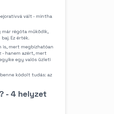
ejoratívvá vált - mintha
y már régóta működik,
baj. Ez érték.
n is, mert megbízhatóan
sz - hanem azért, mert
egyike egy valós üzleti
 a benne kódolt tudás: az
 - 4 helyzet