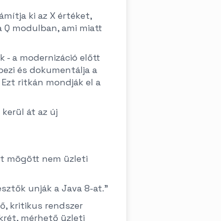
ítja ki az X értéket,
 a Q modulban, ami miatt
 - a modernizáció előtt
pezi és dokumentálja a
Ezt ritkán mondják el a
erül át az új
kt mögött nem üzleti
esztők unják a Java 8-at."
 kritikus rendszer
rét, mérhető üzleti