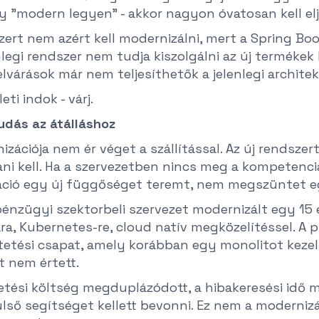
 "modern legyen" - akkor nagyon óvatosan kell elj
ert nem azért kell modernizálni, mert a Spring Boot 
nlegi rendszer nem tudja kiszolgálni az új terméke
lvárások már nem teljesíthetők a jelenlegi archite
ti indok - várj.
tudás az átálláshoz
zációja nem ér véget a szállítással. Az új rendszer
ani kell. Ha a szervezetben nincs meg a kompetenci
záció egy új függőséget teremt, nem megszüntet e
pénzügyi szektorbeli szervezet modernizált egy 15 
ra, Kubernetes-re, cloud natív megközelítéssel. A p
tetési csapat, amely korábban egy monolitot kezelt
t nem értett.
etési költség megduplázódott, a hibakeresési idő
ülső segítséget kellett bevonni. Ez nem a modernizác