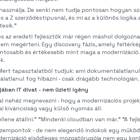
használja. De senki nem tudja pontosan hogyan szám
és a Z szerződéstípusnál, és mi az a különös logika
tesik."
s az eredeti fejlesztők már régen máshol dolgoznak
nem megérteni. Egy discovery fázis, amely feltérké
fontosabb és értékesebb mint maga a modernizáció. 
k.
rt tapasztalatból tudjuk: ami dokumentálatlanul k
latlanul fog hibázni - csak drágább technológián.
jában IT divat - nem üzleti igény
val nehéz megnevezni - hogy a modernizációs proje
i kíváncsiság vagy külső nyomás áll.
llene átállni." "Mindenki cloudban van már." "A fejl
szempontok - de nem elegendő indokok egy működő,
dernizáció elsődleges mozgatórugója nem egy konk