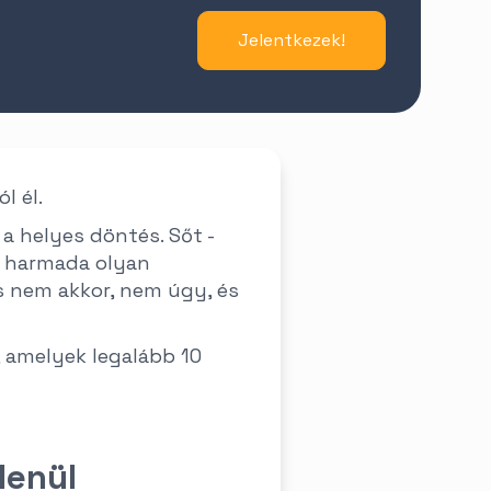
Jelentkezek!
ű
l él.
a helyes döntés. Sőt -
b harmada olyan
is nem akkor, nem úgy, és
, amelyek legalább 10
lenül