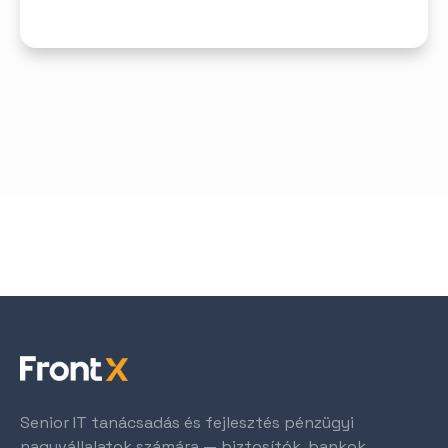
Senior IT tanácsadás és fejlesztés pénzügyi
nagyvállalatok számára — biztosítók, bankok,