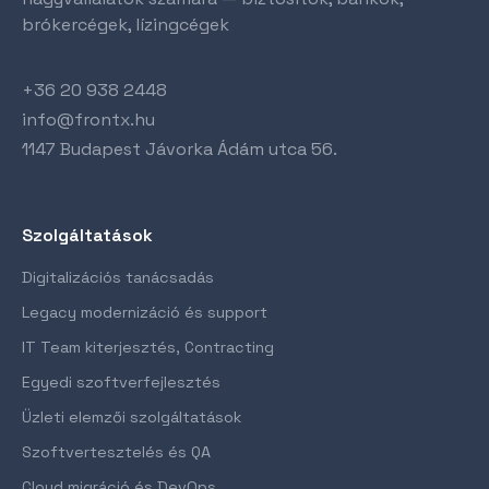
brókercégek, lízingcégek
+36 20 938 2448
info@frontx.hu
1147 Budapest Jávorka Ádám utca 56.
Szolgáltatások
Digitalizációs tanácsadás
Legacy modernizáció és support
IT Team kiterjesztés, Contracting
Egyedi szoftverfejlesztés
Üzleti elemzői szolgáltatások
Szoftvertesztelés és QA
Cloud migráció és DevOps