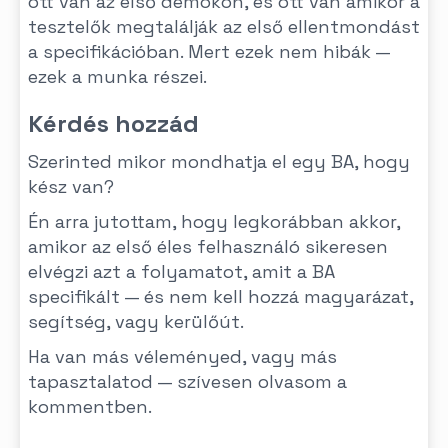
ott van az első demókon, és ott van amikor a
tesztelők megtalálják az első ellentmondást
a specifikációban. Mert ezek nem hibák —
ezek a munka részei.
Kérdés hozzád
Szerinted mikor mondhatja el egy BA, hogy
kész van?
Én arra jutottam, hogy legkorábban akkor,
amikor az első éles felhasználó sikeresen
elvégzi azt a folyamatot, amit a BA
specifikált — és nem kell hozzá magyarázat,
segítség, vagy kerülőút.
Ha van más véleményed, vagy más
tapasztalatod — szívesen olvasom a
kommentben.