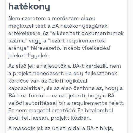
hatékony
Nem szeretem a mérőszám-alapú
megközelítést a BA hatékonyságának
értékelésére. Az "elkészített dokumentumok
száma" vagy a "lezárt requirementek
aránya" félrevezető. Inkább viselkedési
jeleket figyelek.
Az első jel: a fejlesztők a BA-t kérdezik, nem
a projektmenedzsert. Ha egy fejlesztőnek
kérdése van az üzleti logikával
kapcsolatban, és az első ösztöne az, hogy a
BA-hoz fordul — ez azt jelenti, hogy a BA
valódi autoritással bír a requirements felett.
Ez nem magától értetődő. Ez bizalomból
épül fel, lassan, projekt közben.
A második jel: az üzleti oldal a BA-t hívja,