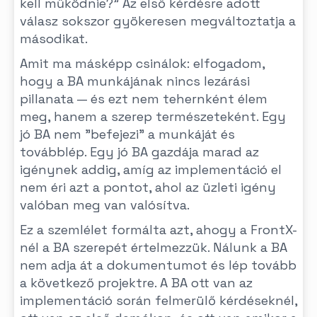
kell működnie?" Az első kérdésre adott
válasz sokszor gyökeresen megváltoztatja a
másodikat.
Amit ma másképp csinálok: elfogadom,
hogy a BA munkájának nincs lezárási
pillanata — és ezt nem tehernként élem
meg, hanem a szerep természeteként. Egy
jó BA nem "befejezi" a munkáját és
továbblép. Egy jó BA gazdája marad az
igénynek addig, amíg az implementáció el
nem éri azt a pontot, ahol az üzleti igény
valóban meg van valósítva.
Ez a szemlélet formálta azt, ahogy a FrontX-
nél a BA szerepét értelmezzük. Nálunk a BA
nem adja át a dokumentumot és lép tovább
a következő projektre. A BA ott van az
implementáció során felmerülő kérdéseknél,