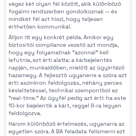
végez két olyan fél között, akik különböző
fogalmi rendszerben gondolkoznak — és
mindkét fél azt hiszi, hogy teljesen
érthetően kommunikál.
Álljon itt egy konkrét példa. Amikor egy
biztosítói compliance vezető azt mondja,
hogy egy folyamatnak "azonnal" kell
lefutnia, ezt érti alatta: a kárbejelentés
napján, munkaidőben, mielőtt az ügyintéző
hazamegy. A fejlesztő ugyanerre a szóra azt
érti: aszinkron feldolgozás, néhány perces
késleltetéssel, technikai szempontból ez
"real-time." Az ügyfél pedig azt érti: ha este
10-kor bejelentik a kárt, reggel 8-ra legyen
feldolgozva.
Három különböző értelmezés, ugyanarra az
egyetlen szóra. A BA feladata felismerni ezt