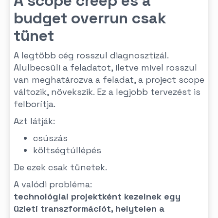
A scope creep és a
budget overrun csak
tünet
A legtöbb cég rosszul diagnosztizál.
Alulbecsüli a feladatot, iletve mivel rosszul
van meghatározva a feladat, a project scope
változik, növekszik. Ez a legjobb tervezést is
felborítja.
Azt látják:
csúszás
költségtúllépés
De ezek csak tünetek.
A valódi probléma:
technológiai projektként kezelnek egy
üzleti transzformációt, helytelen a