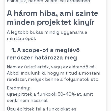
csináljuk, hanem valami cél érdekében
A három hiba, ami szinte
minden projektet kinyír
A legtöbb bukás mindig ugyanarra a
mintára épül:
1. A scope-ot a meglévő
rendszer határozza meg
Nem az üzleti érték, vagy az elérendő cél.
Abból indulunk ki, hogy mit tud a mostani
rendszer, melyek benne a folyamatok stb.
Eredmény:
újraépítitek a funkciók 30–40%-át, amit
senki nem használ.
Úgy építitek fel a funkciókat és