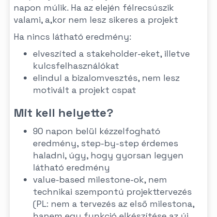
napon múlik. Ha az elején félrecsúszik
valami, a,kor nem lesz sikeres a projekt
Ha nincs látható eredmény:
elveszíted a stakeholder-eket, illetve
kulcsfelhasználókat
elindul a bizalomvesztés, nem lesz
motivált a projekt cspat
Mit kell helyette?
90 napon belül kézzelfogható
eredmény, step-by-step érdemes
haladni, úgy, hogy gyorsan legyen
látható eredmény
value-based milestone-ok, nem
technikai szempontú projekttervezés
(PL: nem a tervezés az első milestona,
hanem egy funkció elkészítése az új