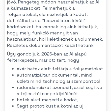
jövő. Rengeteg módon használhatjuk az AI
alkalmazásokat. Felmérhetjük a
folyamatokat, elemezhetjük a kódot,
definiálhatjuk a "használaton kívüli"
kódrészeket. Ha vannak logjaink láthatjuk,
hogy mely funkció mennyit van
használatban, hol keletkeznek a volumenek.
Részletes dokumentációt készíthetünk
Úgy gondoljuk, 2026-ban az AI alapú
feltérképezés, már ott tart, hogy
akár hetek alatt feltárja a folyamatokat
automatizáltan dokumentál, mind
üzleti mind technológiai szempontból
redundanciákat azonosít, ezzel segítve
a fejlesztői scope kijelölését
hetek alatt megérti a kódot,
Segít prototíkust alkotni az új