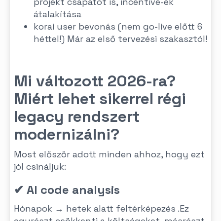
projekt csapatot is, incentive-ek
átalakítása
korai user bevonás (nem go-live előtt 6
héttel!) Már az első tervezési szakasztól!
Mi változott 2026-ra?
Miért lehet sikerrel régi
legacy rendszert
modernizálni?
Most először adott minden ahhoz, hogy ezt
jól csináljuk:
✔ AI code analysis
Hónapok → hetek alatt feltérképezés .Ez
egyrészt csökkenti a költségeket, másrészt