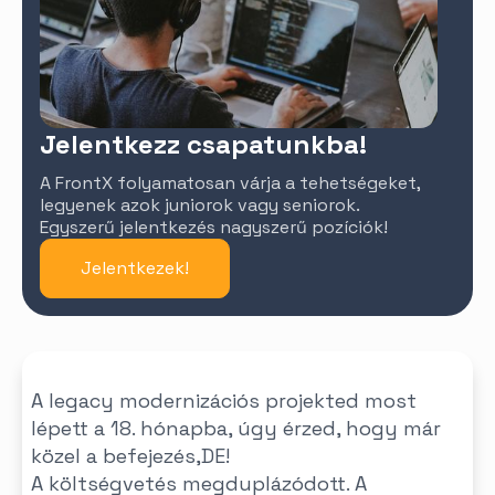
Jelentkezz csapatunkba!
A FrontX folyamatosan várja a tehetségeket,
legyenek azok juniorok vagy seniorok.
Egyszerű jelentkezés nagyszerű pozíciók!
Jelentkezek!
A legacy modernizációs projekted most
lépett a 18. hónapba, úgy érzed, hogy már
közel a befejezés,DE!
A költségvetés megduplázódott. A