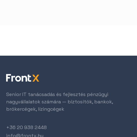
Senior IT tanácsadás és fejlesztés pénzügyi
nagyvállalatok számára — biztosítók, bankok,
brókercégek, lízingcégek
+36 20 938 2448
info@frontx.hu