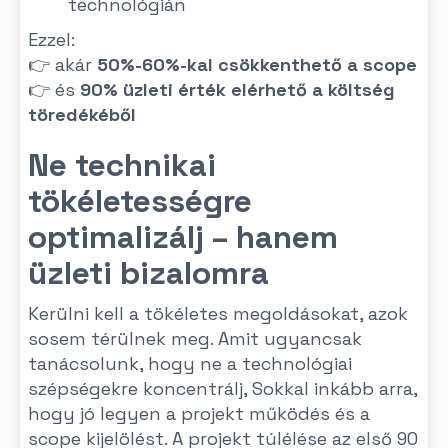
technológián
Ezzel:
👉 akár
50%-60%-kal csökkenthető a scope
👉 és
90% üzleti érték elérhető a költség
töredékéből
Ne technikai
tökéletességre
optimalizálj – hanem
üzleti bizalomra
Kerülni kell a tökéletes megoldásokat, azok
sosem térülnek meg. Amit ugyancsak
tanácsolunk, hogy ne a technológiai
szépségekre koncentrálj, Sokkal inkább arra,
hogy jó legyen a projekt működés és a
scope kijelölést. A projekt túlélése az első 90