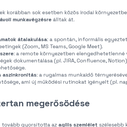
ek korábban sok esetben közös irodai környezetben
 távoli munkavégzésre
álltak át.
amatok átalakulása
: a spontán, informális egyezte
meetingek (Zoom, MS Teams, Google Meet).
szere
: a remote környezetben elengedhetetlenné v
ségek dokumentálása (pl. JIRA, Confluence, Notion)
ehetősége.
 aszinkronitás
: a rugalmas munkaidő térnyeréséve
ősége, ami új működési rutinokat igényelt (pl. nap
szertan megerősödése
e tovább gyorsította az
agilis szemlélet
szélesebb k