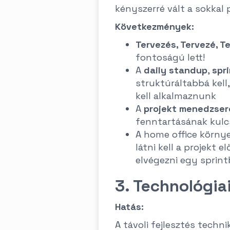
kényszerré vált a sokkal
Következmények:
Tervezés, Tervezé, T
fontoságú lett!
A
daily standup
,
spr
struktúráltabbá kell,
kell alkalmaznunk
A
projekt menedzser
fenntartásának kulcs
A home office körny
látni kell a projekt
elvégezni egy sprint
3. Technológia
Hatás:
A távoli fejlesztés techni