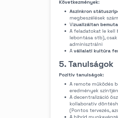
Következmények:
Aszinkron státuszrip
megbeszélések számá
Vi
zualizáltan bemuta
A feladatokat le kel
lebontása stb), csa
adminisztrálni
A
vállalati kultúra f
5. Tanulságok
Pozitív tanulságok:
A remote működés b
eredmények szintjén
A decentralizáció ös
kollaboratív döntésho
(Pontos tervezés, az
A hibrid munkavégzé