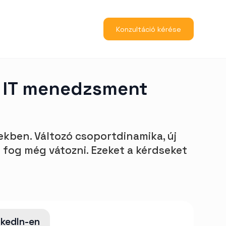
Konzultáció kérése
z IT menedzsment
kben. Változó csoportdinamika, új
i fog még vátozni. Ezeket a kérdseket
nkedIn-en