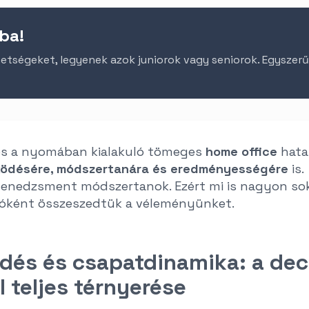
ba!
etségeket, legyenek azok juniorok vagy seniorok. Egyszer
 és a nyomában kialakuló tömeges
home office
hata
űködésére, módszertanára és eredményességére
is
menedzsment módszertanok. Ezért mi is nagyon sok
ítóként összeszedtük a véleményünket.
dés és csapatdinamika: a dece
l teljes térnyerése