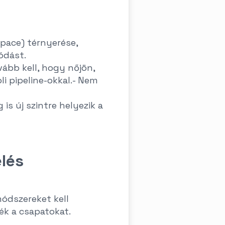
Space) térnyerése,
ódást.
vább kell, hogy nőjön,
li pipeline-okkal.- Nem
is új szintre helyezik a
lés
módszereket kell
ék a csapatokat.