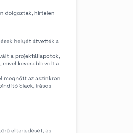
 dolgoztak, hirtelen
tések helyét átvették a
ált a projektállapotok,
, mivel kevesebb volt a
l megnőtt az aszinkron
indító Slack, írásos
örű elterjedését, és