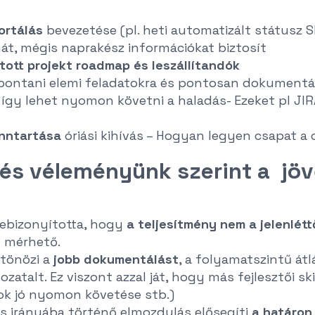
ortálás
bevezetése (pl. heti automatizált státusz Sl
t, mégis naprakész információkat biztosít
tott projekt roadmap
és leszállítandók
l bontani elemi feladatokra és pontosan dokumentál
k így lehet nyomon követni a haladás- Ezeket pl 
enntartása
óriási kihívás – Hogyan legyen csapat a 
 és véleményünk szerint a jö
ebizonyította, hogy
a teljesítmény nem a jelenlétt
 mérhető.
ztönözi a
jobb dokumentálást
, a folyamatszintű át
zatalt. Ez viszont azzal ját, hogy más fejlesztői ski
ok jó nyomon követése stb.)
s irányába történő elmozdulás elősegíti
a határon 